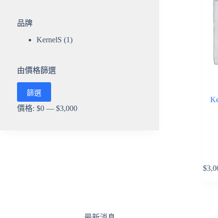
品牌
KernelS
(1)
由價格篩選
最
最
篩選
低
高
Ke
價
價
價格:
$0
—
$3,000
格
格
$
3,0
最新消息