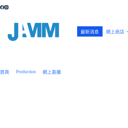
跳
至
主
要
內
最新消息
網上商店
容
Production
首頁
網上直播
JAMM 網上直播室租用服務
JAMM 網上直播室租用服務
2021-10-26
網上直播
,
Production
,
最新消息
,
網絡會議