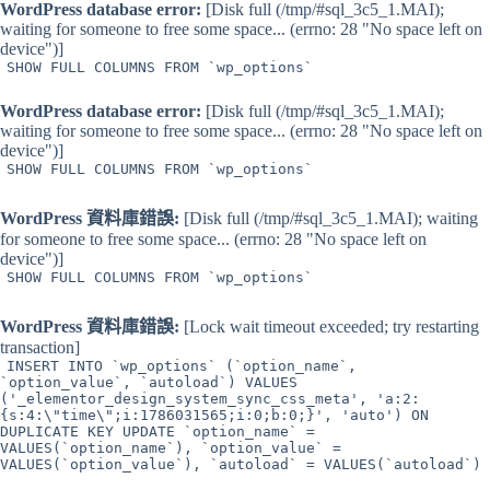
WordPress database error:
[Disk full (/tmp/#sql_3c5_1.MAI);
waiting for someone to free some space... (errno: 28 "No space left on
device")]
SHOW FULL COLUMNS FROM `wp_options`
WordPress database error:
[Disk full (/tmp/#sql_3c5_1.MAI);
waiting for someone to free some space... (errno: 28 "No space left on
device")]
SHOW FULL COLUMNS FROM `wp_options`
WordPress 資料庫錯誤:
[Disk full (/tmp/#sql_3c5_1.MAI); waiting
for someone to free some space... (errno: 28 "No space left on
device")]
SHOW FULL COLUMNS FROM `wp_options`
WordPress 資料庫錯誤:
[Lock wait timeout exceeded; try restarting
transaction]
INSERT INTO `wp_options` (`option_name`,
`option_value`, `autoload`) VALUES
('_elementor_design_system_sync_css_meta', 'a:2:
{s:4:\"time\";i:1786031565;i:0;b:0;}', 'auto') ON
DUPLICATE KEY UPDATE `option_name` =
VALUES(`option_name`), `option_value` =
VALUES(`option_value`), `autoload` = VALUES(`autoload`)