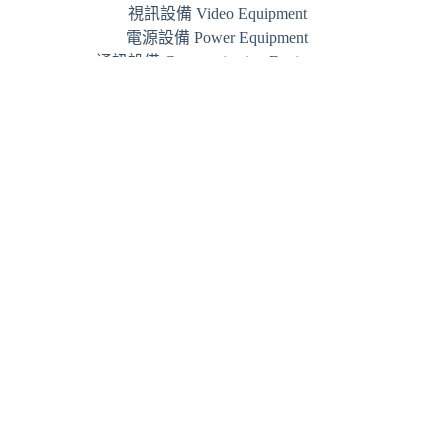
視訊設備 Video Equipment
電源設備 Power Equipment
通訊設備 Communication Equipment
品牌 Brand
Phone:
+852 3844 7800
WhatsApp:
+852 5489 3005
Email:
info@jamm.hk
JAMM © 2026
私隱政策