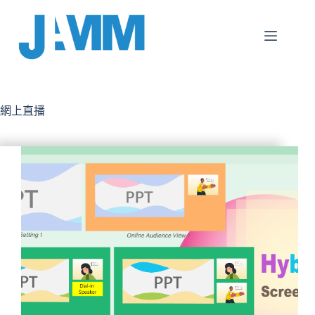
跳
至
主
要
內
容
網上直播