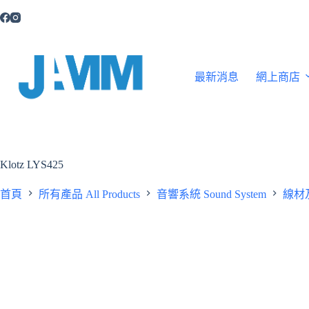
跳
至
主
要
內
最新消息
網上商店
容
Klotz LYS425
首頁
所有產品 All Products
音響系統 Sound System
線材及插