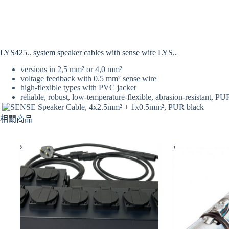
LYS425.. system speaker cables with sense wire LYS..
versions in 2,5 mm² or 4,0 mm²
voltage feedback with 0.5 mm² sense wire
high-flexible types with PVC jacket
reliable, robust, low-temperature-flexible, abrasion-resistant, PU
相關商品