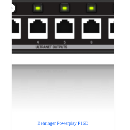
Behringer Powerplay P16D